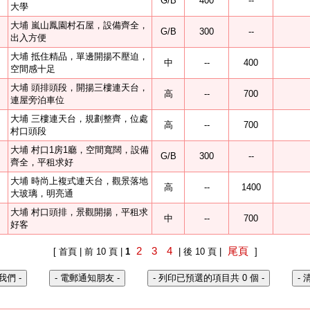
G/B
400
--
大學
大埔 嵐山鳳園村石屋，設備齊全，
G/B
300
--
出入方便
大埔 抵住精品，單邊開揚不壓迫，
中
--
400
空間感十足
大埔 頭排頭段，開揚三樓連天台，
高
--
700
連屋旁泊車位
大埔 三樓連天台，規劃整齊，位處
高
--
700
村口頭段
大埔 村口1房1廳，空間寬闊，設備
G/B
300
--
齊全，平租求好
大埔 時尚上複式連天台，觀景落地
高
--
1400
大玻璃，明亮通
大埔 村口頭排，景觀開揚，平租求
中
--
700
好客
2
3
4
尾頁
[ 首頁 | 前 10 頁 |
1
| 後 10 頁 |
]