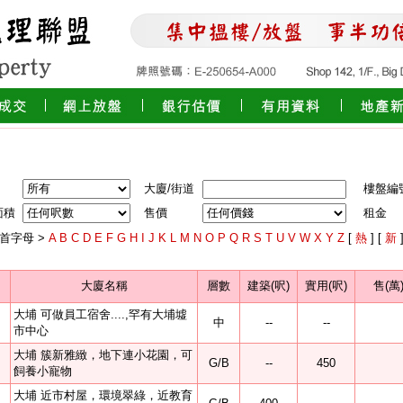
大廈/街道
樓盤編
面積
售價
租金
首字母 >
A
B
C
D
E
F
G
H
I
J
K
L
M
N
O
P
Q
R
S
T
U
V
W
X
Y
Z
[
熱
] [
新
大廈名稱
層數
建築(呎)
實用(呎)
售(萬
大埔 可做員工宿舍....,罕有大埔墟
中
--
--
市中心
大埔 簇新雅緻，地下連小花園，可
G/B
--
450
飼養小寵物
大埔 近市村屋，環境翠綠，近教育