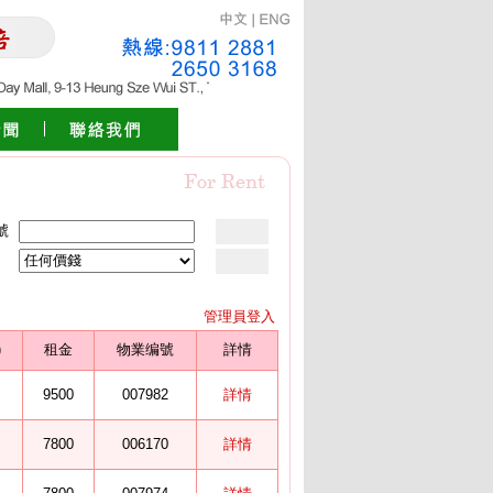
號
]
管理員登入
)
租金
物業编號
詳情
9500
007982
詳情
7800
006170
詳情