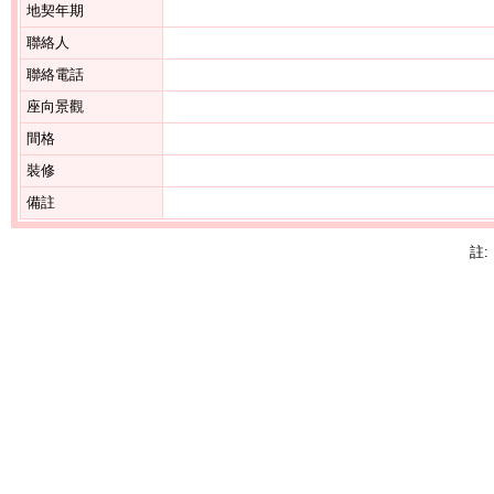
地契年期
聯絡人
聯絡電話
座向景觀
間格
裝修
備註
註: