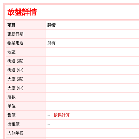
放盤詳情
項目
詳情
更新日期
物業用途
所有
地區
街道 (英)
街道 (中)
大廈 (英)
大廈 (中)
層數
單位
售價
--
按揭計算
出租價
--
入伙年份