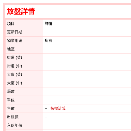
放盤詳情
項目
詳情
更新日期
物業用途
所有
地區
街道 (英)
街道 (中)
大廈 (英)
大廈 (中)
層數
單位
售價
--
按揭計算
出租價
--
入伙年份