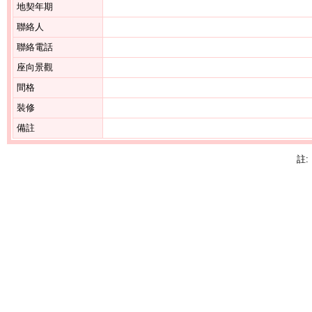
地契年期
聯絡人
聯絡電話
座向景觀
間格
裝修
備註
註: