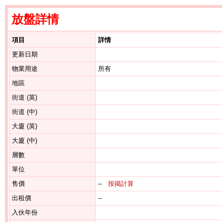
放盤詳情
項目
詳情
更新日期
物業用途
所有
地區
街道 (英)
街道 (中)
大廈 (英)
大廈 (中)
層數
單位
售價
--
按揭計算
出租價
--
入伙年份