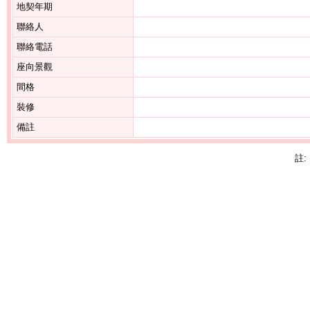
地契年期
聯絡人
聯絡電話
座向景觀
間格
裝修
備註
註: