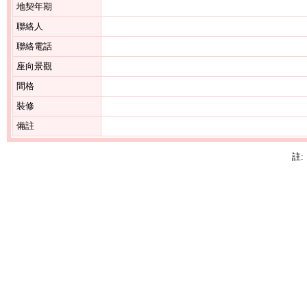
地契年期
聯絡人
聯絡電話
座向景觀
間格
裝修
備註
註: