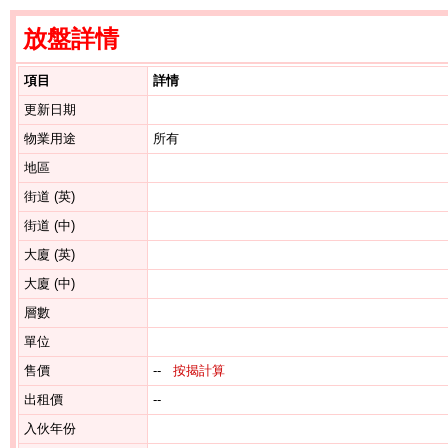
放盤詳情
項目
詳情
更新日期
物業用途
所有
地區
街道 (英)
街道 (中)
大廈 (英)
大廈 (中)
層數
單位
售價
--
按揭計算
出租價
--
入伙年份