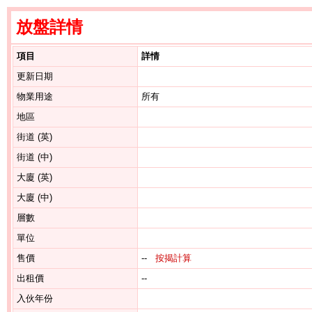
放盤詳情
項目
詳情
更新日期
物業用途
所有
地區
街道 (英)
街道 (中)
大廈 (英)
大廈 (中)
層數
單位
售價
--
按揭計算
出租價
--
入伙年份