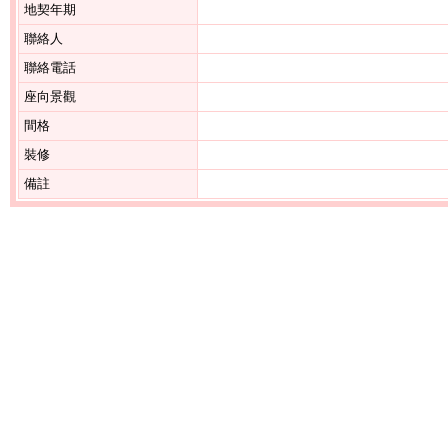
地契年期
聯絡人
聯絡電話
座向景觀
間格
裝修
備註