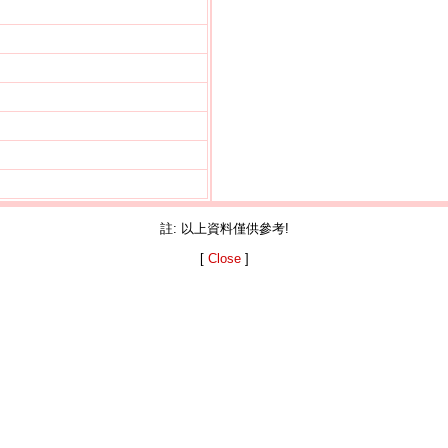
註: 以上資料僅供參考!
[
Close
]